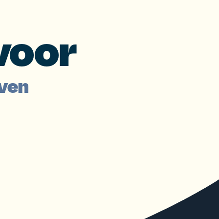
voor
jven