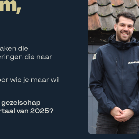
m,
aken die
ringen die naar
oor wie je maar wil
e gezelschap
artaal van 2025?